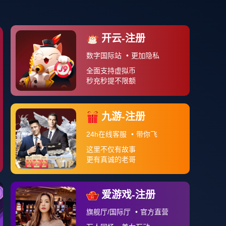
最新文章
九游娱乐官方-孤注一掷的
火焰，当2026世界杯G组见
证匈牙利如何以唯一之名，
2026-08-06
发力程
焚尽英格兰的荣光
四防守效
九游游戏-红魔陨落倒计
主动失误
时，萨内领衔日耳曼战车，
接受中
奥地利碾压局定调2026世
2026-08-05
界杯B组生死战
九游体育官方入口-致命一
击的独白，当哈兰德在苏菲
亚夜空写下永恒
2026-08-05
九游APP-冷与热的辩证
法，2026世界杯G组，当匈
牙利用钢铁之躯压碎三狮军
2026-08-05
团，齐耶赫与替补席上的奇
九游娱乐官方-中亚铁骑的
兵改写足球秩序
致命编织，当乌兹别克斯坦
用防守反击撕碎欧洲红魔的
2026-08-04
黄金一代