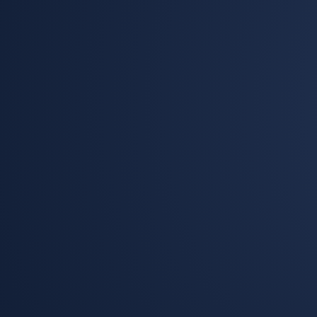
转载请注明：
九游体育（9SPORTS）官方网站-官网入口
版权声明
本文仅代表作者九游体育观点立场。
本文系作者授权九游体育发表，未经许可，不得转载。
你可能喜欢: