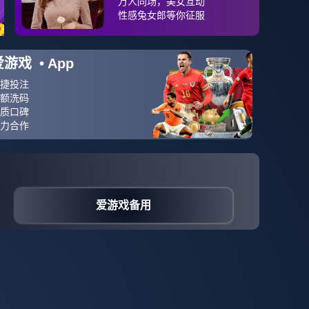
九游体育APP下载-非常有
戏剧性和颠覆性。我们先来
扩展思维，构思几个不同风
2026-08-04
格的标题，再选择最精彩的
九游体育平台-绝杀之夜，
一个展开成文
当袋鼠军团撕碎三狮防线，
托纳利用灵魂书写足球的唯
2026-08-04
一性
九游娱乐官方-致命一击在
补时第94分钟，英格兰的绝
地反击，与库尔图瓦那道不
2026-08-03
可逾越的叹息之墙
九游体育官方入口-很有戏
剧张力！充满了爆冷、个人
英雄主义和战术碾压的看
2026-08-03
点。我们先来拓展思维，构
九游娱乐首页-唯一之刺，
思几个不同风格的标题，再
当迪亚斯的意志刺穿世界杯
选择其一进行深度创作
决赛的宿命之幕
2026-08-03
热门文章