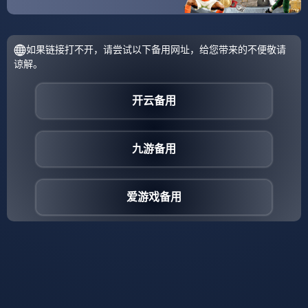
九游体育-沙漠之狐的致命獠牙，塔雷米导演完美风
暴，突尼斯用临场智慧碾碎哥斯达黎加的钢铁防线
2026-08-08
九游娱乐官方网站-墨西哥的绿洲，捷克的迷宫，当
塔雷米在D组撕开一条唯一的血路
2026-08-08
九游娱乐网站-中亚铁骑碾过阿尔卑斯，奥斯梅恩的
天神下凡与一场载入史册的B组血战
2026-08-08
九游娱乐官方-逆转与碾压，当非洲雄鹰撕碎桑巴荣
光，哈兰德用一击封神—2026世界杯F组终极预言
2026-08-07
九游娱乐网页-唯一天命，当奥地利战车碾过中亚铁
骑，三笘薰在时间裂缝中写下唯一答案
2026-08-07
九游娱乐入口-绿茵孤岛，当墨西哥的高原烈焰灼穿
中美洲铁桶，京多安在欧洲之外找到了第二主场