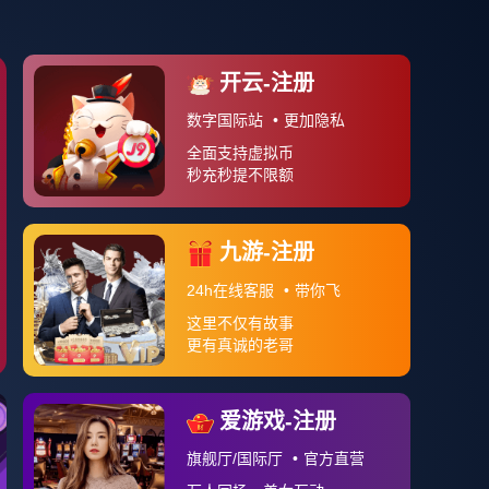
最新文章
九游APP-罗马尼亚的铁蹄
踏碎幻梦，穆西亚拉用天才
之姿为2026生死战写下唯
2026-08-06
场比赛，
一答案
，毫无争
九游娱乐官方-孤注一掷的
通过快速
火焰，当2026世界杯G组见
证匈牙利如何以唯一之名，
2026-08-06
焚尽英格兰的荣光
九游游戏-红魔陨落倒计
时，萨内领衔日耳曼战车，
胜利
奥地利碾压局定调2026世
2026-08-05
界杯B组生死战
目的细节
九游体育官方入口-致命一
一个看
击的独白，当哈兰德在苏菲
，用他的战
亚夜空写下永恒
2026-08-05
九游APP-冷与热的辩证
法，2026世界杯G组，当匈
牙利用钢铁之躯压碎三狮军
2026-08-05
团，齐耶赫与替补席上的奇