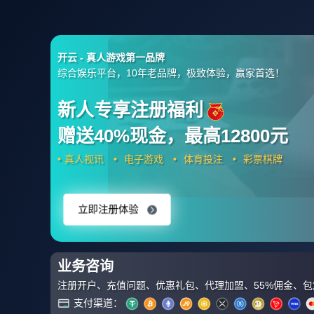
2026年1月
首页
地方频道
文
九游娱乐官方-武切
在昨晚结束的篮球友谊
爵士队展现出了压倒性
议地当选全场最佳球员
九游体育
2026.
反击和外线投篮寻找机..
九游娱乐网页-德
在足球世界中，人们往
里，当巴西队面对威尔
似“非常规”的角色转
九游体育
2026.
术纪律和防守智慧,为巴.
九游娱乐官方网站